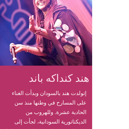
هند كنداكه باند
إتولدت هند بالسودان وبدأت الغناء
على المسارح في وطنها منذ سن
الحادية عشرة. وللهروب من
الديكتاتورية السودانية، لجأت إلى