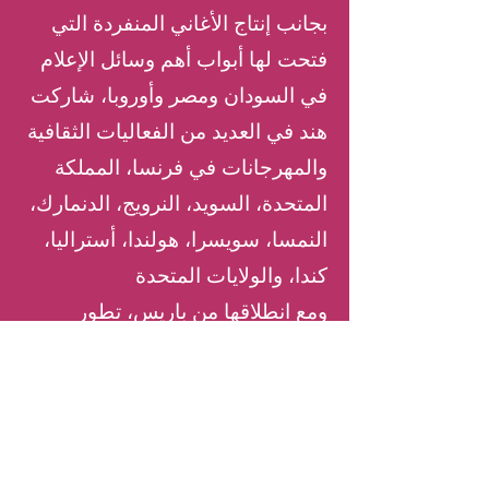
بجانب إنتاج الأغاني المنفردة التي
فتحت لها أبواب أهم وسائل الإعلام
في السودان ومصر وأوروبا، شاركت
هند في العديد من الفعاليات الثقافية
والمهرجانات في فرنسا، المملكة
المتحدة، السويد، النرويج، الدنمارك،
النمسا، سويسرا، هولندا، أستراليا،
كندا، والولايات المتحدة
ومع انطلاقها من باريس، تطور
المشروع في عام 2023 نحو أنماط
صوتية جديدة ليصبح فرقة هند
كنداكة، محاطًا بموسيقيين من
الساحة الفنية الدولية